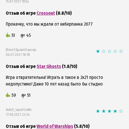
15.07.2021 18:54
Отзыв об игре
Crossout
(8.8/10)
Прокачку, что мы ждали от киберпанка 2077
51
45
{блет} БравлСтарсер
06.07.2021 18:18
Отзыв об игре
Star Ghosts
(1.8/10)
Игра отвратительна! Играть в такое в 2к21 просто
недопустимо! Даже 10 лет назад было бы стыдно
59
51
AnAsT_superGaMe
17.06.2021 22:34
Отзыв об игре
World of Warships
(5.8/10)