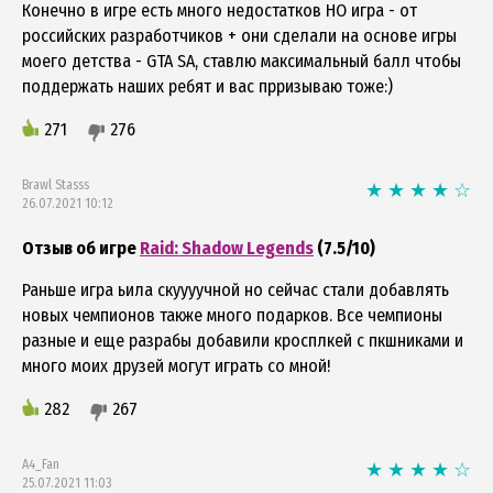
Конечно в игре есть много недостатков НО игра - от
российских разработчиков + они сделали на основе игры
моего детства - GTA SA, ставлю максимальный балл чтобы
поддержать наших ребят и вас прризываю тоже:)
271
276
Brawl Stasss
26.07.2021 10:12
Отзыв об игре
Raid: Shadow Legends
(7.5/10)
Раньше игра ьила скуууучной но сейчас стали добавлять
новых чемпионов также много подарков. Все чемпионы
разные и еще разрабы добавили кросплкей с пкшниками и
много моих друзей могут играть со мной!
282
267
A4_Fan
25.07.2021 11:03