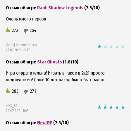
Отзыв об игре
Raid: Shadow Legends
(7.5/10)
Очень много персов
272
264
{блет} БравлСтарсер
27.07.2021 10:17
Отзыв об игре
Star Ghosts
(1.8/10)
Игра отвратительна! Играть в такое в 2к21 просто
недопустимо! Даже 10 лет назад было бы стыдно
283
271
JeXX_89IL
26.07.2021 10:51
Отзыв об игре
NextRP
(7.5/10)