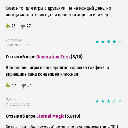
Самое то, для игры с друзьями. Не на каждый день, но
иногда можно зависнуть и провести хороши й вечер
25
27
ZomboDier
01.05.2021 10:22
Отзыв об игре
Generation Zero
(8/10)
Для онлайн игры не невероягно хорошая гоафика, и
впринципе сама концепцея классная
47
54
MaRine
11.04.2020 12:32
Отзыв об игре
Eternal Magic
(5.8/10)
Битвы, свадьбы, тусовки) не хватает супермаркетов и ТРЦ