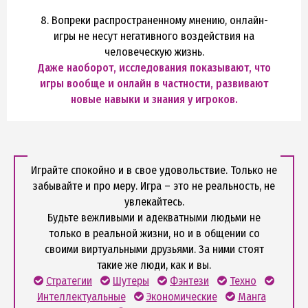
8. Вопреки распространенному мнению, онлайн-
игры не несут негативного воздействия на
человеческую жизнь.
Даже наоборот, исследования показывают, что
игры вообще и онлайн в частности, развивают
новые навыки и знания у игроков.
Играйте спокойно и в свое удовольствие. Только не
забывайте и про меру. Игра – это не реальность, не
увлекайтесь.
Будьте вежливыми и адекватными людьми не
только в реальной жизни, но и в общении со
своими виртуальными друзьями. За ними стоят
такие же люди, как и вы.
Стратегии
Шутеры
Фэнтези
Техно
Интеллектуальные
Экономические
Манга