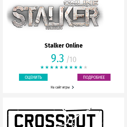
Stalker Online
9.3
/10
ОЦЕНИТЬ
ПОДРОБНЕЕ
На сайт игры