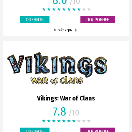
/10
ОЦЕНИТЬ
ПОДРОБНЕЕ
На сайт игры
Vikings: War of Clans
7.8
/10
ОЦЕНИТЬ
ПОДРОБНЕЕ