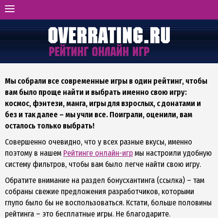
ГЛАВНАЯ
РЕЙТИНГ ОНЛАЙН-ИГР
ВИДЫ И ЖАНРЫ
ОТЗЫВЫ ОБ ИГРАХ
Мы собрали все современные игры в один рейтинг, чтобы
БОНУСХАНТИНГ
вам было проще найти и выбрать именно свою игру:
космос, фэнтези, манга, игры для взрослых, с донатами и
без и так далее – мы учли все. Поиграли, оценили, вам
осталось только выбрать!
Совершенно очевидно, что у всех разные вкусы, именно
поэтому в нашем
Рейтинге онлайн-игр
мы настроили удобную
систему фильтров, чтобы вам было легче найти свою игру.
Обратите внимание на раздел бонусхантинга (ссылка) – там
собраны свежие предложения разработчиков, которыми
глупо было бы не воспользоваться. Кстати, больше половины
рейтинга – это бесплатные игры. Не благодарите.