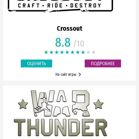
Crossout
8.8
/10
ОЦЕНИТЬ
ПОДРОБНЕЕ
На сайт игры