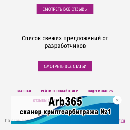
СМОТРЕТЬ ВСЕ ОТЗЫВЫ
Список свежих предложений от
разработчиков
СМОТРЕТЬ ВСЕ СТАТЬИ
ГЛАВНАЯ
РЕЙТИНГ ОНЛАЙН-ИГР
ВИДЫ И ЖАНРЫ
ОТЗЫВЫ ОБ ИГРАХ
БОНУСХАНТИНГ
© 2016-2026 overrating.ru
По всем вопросам обращайтесь на почту:
info@overrating.ru