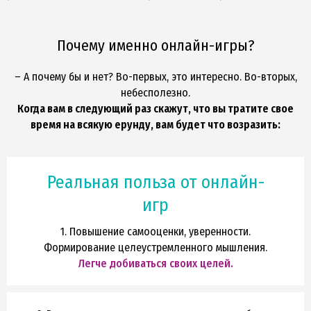
Почему именно онлайн-игры?
– А почему бы и нет? Во-первых, это интересно. Во-вторых,
небесполезно.
Когда вам в следующий раз скажут, что вы тратите свое
время на всякую ерунду, вам будет что возразить:
Реальная польза от онлайн-
игр
1. Повышение самооценки, уверенности.
Формирование целеустремленного мышления.
Легче добиваться своих целей.