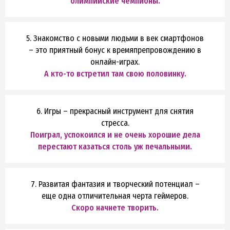
олимпийские чемпионы.
5. Знакомство с новыми людьми в век смартфонов
– это приятный бонус к времяпрепровождению в
онлайн-играх.
А кто-то встретил там свою половинку.
6. Игры – прекрасный инструмент для снятия
стресса.
Поиграл, успокоился и не очень хорошие дела
перестают казаться столь уж печальными.
7. Развитая фантазия и творческий потенциал –
еще одна отличительная черта геймеров.
Скоро начнете творить.