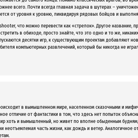
ожнее всего. Почти всегда главная задача в шутерах – уничтоже
жется от уровня к уровню, ликвидируя рядовых бойцов и выполн
hooter, что можно перевести как «стрелок». Другое название, п
третить в обиходе, просто знайте, что это одно и то же, никаки
пускаются десятки игр, к существующим проектам добавляют но
ителя компьютерных развлечений, который бы никогда не играл 
происходит в вымышленном мире, населенном сказочными и миф
ое отличие от фантастики в том, что здесь нет попыток объясни
ир хоть и вымышленный, но живет по вполне обыденным будням, 
и неотъемлемая часть жизни, как дождь и ветер. Аналогичное о
етам.