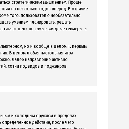
ваться стратегическим мышлением. Проще
ствия на несколько ходов вперед. В отличие
Кроме того, пользователю необязательно
адать умением планировать, решать
достигают цели не самые заядлые геймеры, а
омпьютерном, но и вообще в целом. К первым
ния. В целом любая настольная игра
можно. Далее направление активно
гий, сотни подвидов и поджанров.
ельным и холодным оружием в пределах
ь определенное действие, после чего
емя прохождения в играх встречаются боссы