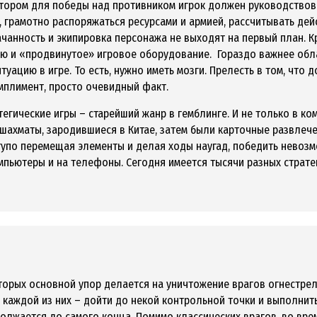
котором для победы над противником игрок должен руководство
ь, грамотно распоряжаться ресурсами и армией, рассчитывать дей
качанность и экипировка персонажа не выходят на первый план. 
ию и «продвинутое» игровое оборудование. Гораздо важнее обл
туацию в игре. То есть, нужно иметь мозги. Прелесть в том, что 
омплимент, просто очевидный факт.
тегические игры – старейший жанр в гемблинге. И не только в к
шахматы, зародившиеся в Китае, затем были карточные развлече
тупо перемещая элементы и делая ходы наугад, победить невоз
мпьютеры и на телефоны. Сегодня имеется тысячи разных страте
оторых основной упор делается на уничтожение врагов огнестр
 каждой из них – дойти до некой контрольной точки и выполнит
должается до самого конца. Помимо классических врагов, во вр