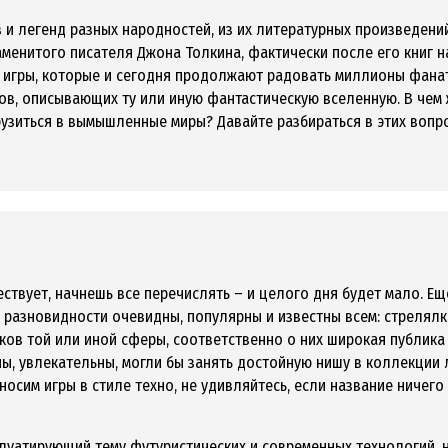
 и легенд разных народностей, из их литературных произведений
аменитого писателя Джона Толкина, фактически после его книг 
, игры, которые и сегодня продолжают радовать миллионы фанат
ов, описывающих ту или иную фантастическую вселенную. В чем
рузиться в вымышленные миры? Давайте разбираться в этих вопр
ествует, начнешь все перечислять – и целого дня будет мало. Е
 разновидности очевидны, популярны и известны всем: стрелялки
ов той или иной сферы, соответственно о них широкая публика 
ы, увлекательны, могли бы занять достойную нишу в коллекции 
осим игры в стиле техно, не удивляйтесь, если название ничего
плуатирующий тему футуристических и современных технологий, 