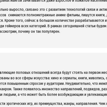
странах мангой зачитывается даже взрослое и пожилое населени
льно выросло, связано это с развитием технологий связи и ак
иксов снимаются полнометражные аниме фильмы, пишутся книги,
ется. Кроме того, сейчас в большом количестве разрабатываются
ди геймеров всех категорий. В рамках сегодняшней статьи будем
ассмотрим, почему он так популярен.
ставляющие половых отношений всегда будут стоять на первом мес
ованы во все сферы искусства: кино и сериалы, книги, живопись,
уется повышенным спросом у аудитории. Неудивительно, что ме
 жанром. Также появилось множество направлений, подвидов, ра
ми людьми, а что может быть более возбуждающим и увлекающим
сти эротических игр, их преимущества, жанры, направления. Чем 