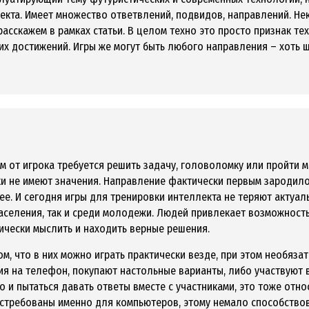
лекта. Имеет множество ответвлений, подвидов, направлений. Н
асскажем в рамках статьи. В целом техно это просто признак те
х достижений. Игры же могут быть любого направления – хоть шу
м от игрока требуется решить задачу, головоломку или пройти 
ски не имеют значения. Направление фактически первым зародил
лее. И сегодня игры для тренировки интеллекта не теряют актуа
аселения, так и среди молодежи. Людей привлекает возможность
гически мыслить и находить верные решения.
м, что в них можно играть практически везде, при этом необяз
я на телефон, покупают настольные варианты, либо участвуют 
о и пытаться давать ответы вместе с участниками, это тоже отно
стребованы именно для компьютеров, этому немало способство