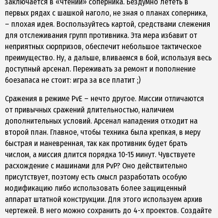
заключается в «чтении» соперника. Бездумно лететь в
первых рядах с шашкой наголо, не зная о планах соперника,
– плохая идея. Воспользуйтесь картой, средствами слежения
для отслеживания групп противника. Эта мера избавит от
неприятных сюрпризов, обеспечит небольшое тактическое
преимущество. Ну, а дальше, вливаемся в бой, используя весь
доступный арсенал. Переживать за ремонт и пополнение
боезапаса не стоит: игра за все платит ;)
Сражения в режиме PvE – нечто другое. Миссии отличаются
от привычных сражений длительностью, наличием
дополнительных условий. Арсенал нападения отходит на
второй план. Главное, чтобы техника была крепкая, в меру
быстрая и маневренная, так как противник будет брать
числом, а миссия длится порядка 10-15 минут. Чувствуете
расхождение с машинами для PvP? Оно действительно
присутствует, поэтому есть смысл разработать особую
модификацию либо использовать более защищенный
аппарат штатной конструкции. Для этого используем архив
чертежей. В него можно сохранить до 4-х проектов. Создайте