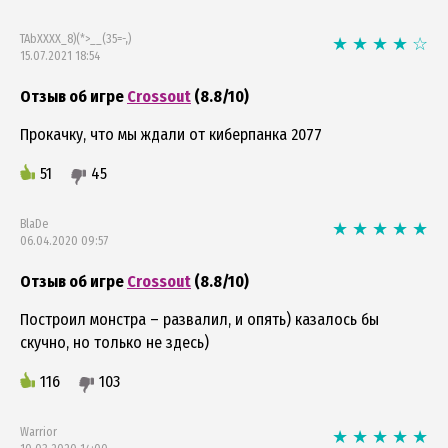
TAbXXXX_8)(*>__(35=-,)
15.07.2021 18:54
Отзыв об игре
Crossout
(8.8/10)
Прокачку, что мы ждали от киберпанка 2077
51
45
BlaDe
06.04.2020 09:57
Отзыв об игре
Crossout
(8.8/10)
Построил монстра – развалил, и опять) казалось бы
скучно, но только не здесь)
116
103
Warrior