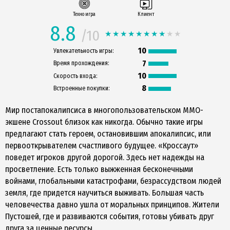
Техно игра
Клиент
8.8
/10
10
Увлекательность игры:
7
Время прохождения:
10
Скорость входа:
8
Встроенные покупки:
Мир постапокалипсиса в многопользовательском MMO-
экшене Crossout близок как никогда. Обычно такие игры
предлагают стать героем, остановившим апокалипсис, или
первооткрывателем счастливого будущее. «Кроссаут»
поведет игроков другой дорогой. Здесь нет надежды на
просветление. Есть только выжженная бесконечными
войнами, глобальными катастрофами, безрассудством людей
земля, где придется научиться выживать. Большая часть
человечества давно ушла от моральных принципов. Жители
Пустошей, где и развиваются события, готовы убивать друг
друга за ценные ресурсы.