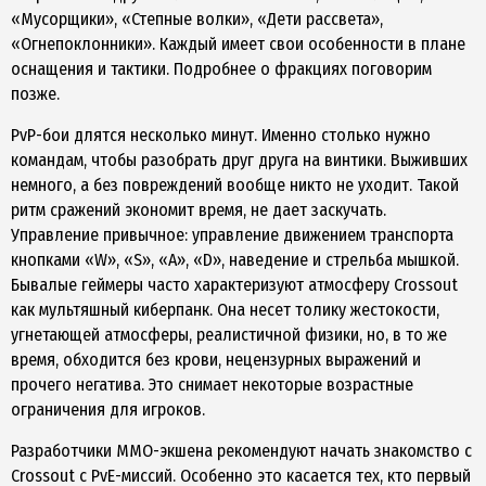
«Мусорщики», «Степные волки», «Дети рассвета»,
«Огнепоклонники». Каждый имеет свои особенности в плане
оснащения и тактики. Подробнее о фракциях поговорим
позже.
PvP-бои длятся несколько минут. Именно столько нужно
командам, чтобы разобрать друг друга на винтики. Выживших
немного, а без повреждений вообще никто не уходит. Такой
ритм сражений экономит время, не дает заскучать.
Управление привычное: управление движением транспорта
кнопками «W», «S», «A», «D», наведение и стрельба мышкой.
Бывалые геймеры часто характеризуют атмосферу Crossout
как мультяшный киберпанк. Она несет толику жестокости,
угнетающей атмосферы, реалистичной физики, но, в то же
время, обходится без крови, нецензурных выражений и
прочего негатива. Это снимает некоторые возрастные
ограничения для игроков.
Разработчики MMO-экшена рекомендуют начать знакомство с
Crossout с PvE-миссий. Особенно это касается тех, кто первый