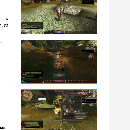
вать
. Из
т
ный