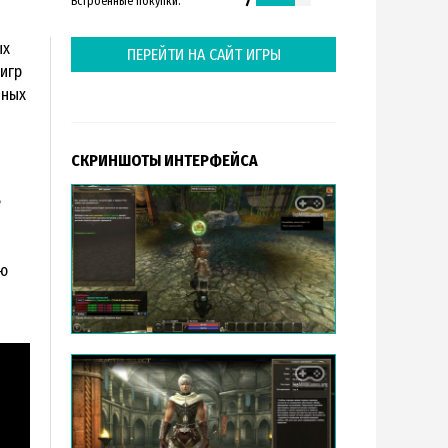
7
Встроенные покупки:
ых
ПЕРЕЙТИ НА САЙТ ИГРЫ
 игр
чных
СКРИНШОТЫ ИНТЕРФЕЙСА
e
ую