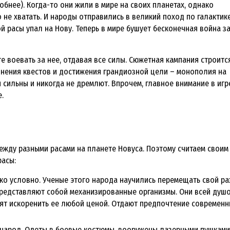
бнее). Когда-то они жили в мире на своих планетах, однако
 не хватать. И народы отправились в великий поход по галактик
й расы упал на Нову. Теперь в мире бушует бесконечная война з
е воевать за нее, отдавая все силы. Сюжетная кампания строитс
лнения квестов и достижения грандиозной цели – монополия на
ги сильны и никогда не дремлют. Впрочем, главное внимание в игр
.
между разными расами на планете Новуса. Поэтому считаем своим
расы:
ько условно. Ученые этого народа научились перемещать свой ра
представляют собой механизированные организмы. Они всей душ
ят искоренить ее любой ценой. Отдают предпочтение современ
народ. Одеты в боевые костюмы, вооружены лазерными пушками