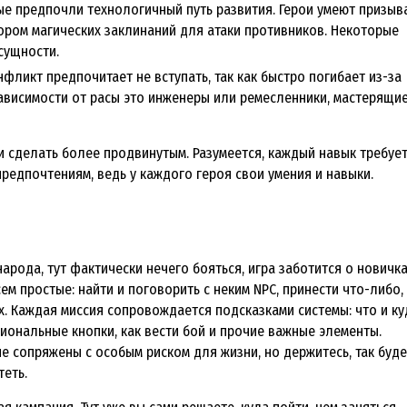
рые предпочли технологичный путь развития. Герои умеют призыв
ором магических заклинаний для атаки противников. Некоторые
сущности.
фликт предпочитает не вступать, так как быстро погибает из-за
ависимости от расы это инженеры или ремесленники, мастерящие
и сделать более продвинутым. Разумеется, каждый навык требуе
редпочтениям, ведь у каждого героя свои умения и навыки.
арода, тут фактически нечего бояться, игра заботится о новичка
ем простые: найти и поговорить с неким NPC, принести что-либо,
. Каждая миссия сопровождается подсказками системы: что и ку
иональные кнопки, как вести бой и прочие важные элементы.
е сопряжены с особым риском для жизни, но держитесь, так буде
теть.