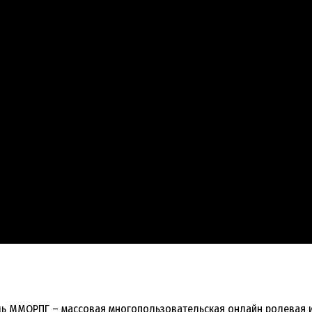
едь ММОРПГ – массовая многопользовательская онлайн ролевая и