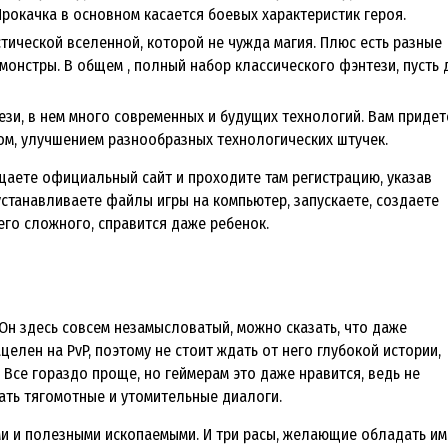
Прокачка в основном касается боевых характеристик героя.
стической вселенной, которой не чужда магия. Плюс есть разные
монстры. В общем , полный набор классического фэнтези, пусть
ези, в нем много современных и будущих технологий. Вам придет
ом, улучшением разнообразных технологических штучек.
щаете официальный сайт и проходите там регистрацию, указав
станавливаете файлы игры на компьютер, запускаете, создаете
его сложного, справится даже ребенок.
 Он здесь совсем незамысловатый, можно сказать, что даже
елен на PvP, поэтому не стоит ждать от него глубокой истории,
 Все гораздо проще, но геймерам это даже нравится, ведь не
ать тягомотные и утомительные диалоги.
сами и полезными ископаемыми. И три расы, желающие обладать им