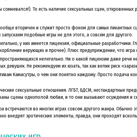
ы сомневался!). То есть наличие сексуальных сцен, откровенных 
вообще вторичен и служит просто фоном для самых пикантных сц
ы запускаем подобные игры не для этого, а совсем для другого.
егально, у них имеется лицензия, официальные разработчики. Г
корбление верующих и прочее). Плюс предупреждение, что игра 
пространяющихся нелегально. Ни о какой лицензии даже речи не и
х девушек. Не рекомендуем их юзать, так как велик риск «зараз
ивам Камасутры, о чем они понятно каждому. Просто подача ко
ические сексуальные отношения. ЛГБТ, БДСМ, нестандартные пред
азаны сцены однополой любви, и то они вызывают осуждения и с
а встречаются во многих играх совсем другого жанра. Обычно э
ивно внедрят эротические элементы, правда, они проходят всколь
ческих игр