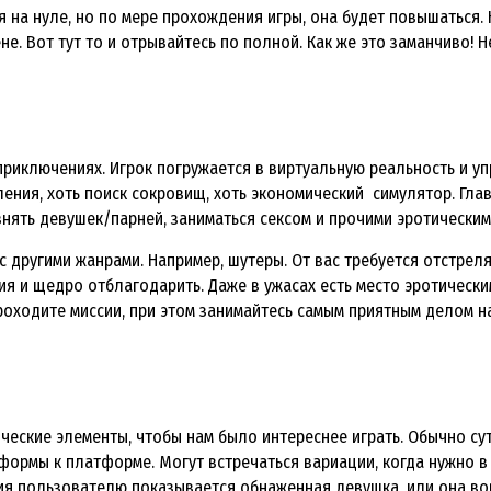
 на нуле, но по мере прохождения игры, она будет повышаться.
не. Вот тут то и отрывайтесь по полной. Как же это заманчиво! 
 приключениях. Игрок погружается в виртуальную реальность и 
ения, хоть поиск сокровищ, хоть экономический симулятор. Гла
знять девушек/парней, заниматься сексом и прочими эротическим
с другими жанрами. Например, шутеры. От вас требуется отстрелят
ия и щедро отблагодарить. Даже в ужасах есть место эротическ
роходите миссии, при этом занимайтесь самым приятным делом на
еские элементы, чтобы нам было интереснее играть. Обычно суть
тформы к платформе. Могут встречаться вариации, когда нужно 
ия пользователю показывается обнаженная девушка, или она вов