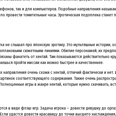
лефонов, так и для компьютеров. Подобные направления называю
ело провести томительные часы. Эротическая подоплека станет 
уха не слышал про японскую эротику. Это мультяшные истории, 
плановыми сюжетными линиями. Обилие персонажей, их предпо
обязаны фанатеть от хентай. Там показываются действительно кр
раешься пройти миссии как можно быстрее и качественнее.
их направления очень схожи с хентай, отличий фактически и нет.
 картинок соответствующего содержания. Также очень распрост
олноценные игры в жанре хентай, которые нужно скачивать, вст
ются в виде флэш-игр. Задача игрока – довести девушку до орга
 Если удастся довести красавицу до точки высшего наслаждения,