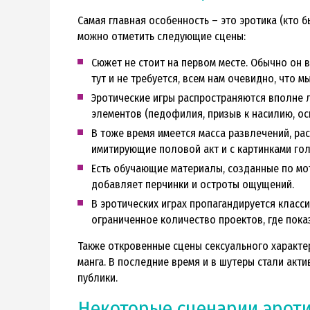
Самая главная особенность – это эротика (кто б
можно отметить следующие сцены:
Сюжет не стоит на первом месте. Обычно он 
тут и не требуется, всем нам очевидно, что м
Эротические игры распространяются вполне л
элементов (педофилия, призыв к насилию, ос
В тоже время имеется масса развлечений, рас
имитирующие половой акт и с картинками голы
Есть обучающие материалы, созданные по мот
добавляет перчинки и остроты ощущений.
В эротических играх пропагандируется класс
ограниченное количество проектов, где пок
Также откровенные сцены сексуального характер
манга. В последние время и в шутеры стали акт
публики.
Некоторые сценарии эроти