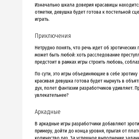
Изначально шкала доверия красавицы находится
отметки, девушка будет готова к постельной сце
играть.
Приключения
Нетрудно понять, что речь идет об эротических
может быть любой: хоть расследование преступл
предстоит в рамках игры строить любовь, собла
По сути, это игры объединяющие в себе эротику 
красивая девушка готова будет нырнуть в объят
дух, полет фантазии разработчиков удивляет. П
увлекательнее?
Аркадные
В аркадные игры разработчики добавляют эротич
примеру, дойти до конца уровня, прыгая от пла
количество раз. За успешное выполнение задан