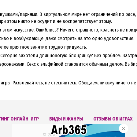
ушками/парнями. В виртуальном мире нет ограничений по расе, п
ри этом никто не осудит и не воспрепятствует этому.
 этом искусстве. Ошиблись? Ничего страшного, краснеть не прид
сиво и возбуждающе. Даже смотреть на это одно удовольствие.
лее приятное занятие трудно придумать.
 Сегодня захотели длинноногую блондинку? Без проблем. Завтра
рсонажами. Секс с эльфийкой становится обычным делом. Выбира
 игры. Развлекайтесь, не стесняйтесь. Обещаем, никому ничего не
ТИНГ ОНЛАЙН-ИГР
ВИДЫ И ЖАНРЫ
ОТЗЫВЫ ОБ ИГРАХ
© 2016-2026 overrating.ru