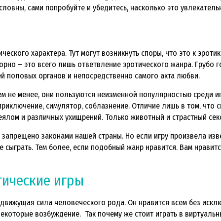
ословны, сами попробуйте и убедитесь, насколько это увлекател
еского характера. Тут могут возникнуть споры, что это к эротик
 порно – это всего лишь ответвление эротического жанра. Грубо 
й половых органов и непосредственно самого акта любви.
ем не менее, они пользуются неизменной популярностью среди иг
приключение, симулятор, соблазнение. Отличие лишь в том, что 
ялом и различных ухищрений. Только животный и страстный секс
 запрещено законами нашей страны. Но если игру произвела из
е сыграть. Тем более, если подобный жанр нравится. Вам нравит
тические игры
о движущая сила человеческого рода. Он нравится всем без иск
которые возбуждение. Так почему же стоит играть в виртуальны