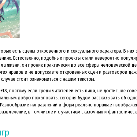
оторых есть сцены откровенного и сексуального характера. В ни
ениях. Естественно, подобные проекты стали невероятно популя
ила жизни, он проник практически во все сферы человеческой д
гих нравов и не допускаете откровенных сцен и разговоров даже
 случае стоит ознакомиться с нашим текстом.
+18, поэтому если среди читателей есть лица, не достигшие сов
стальным добро пожаловать, сегодня будем рассказывать об одн
 Разнообразие направлений и форм реально поражает воображен
звлечение, в том числе и с участием сказочных и фантастическ
игр