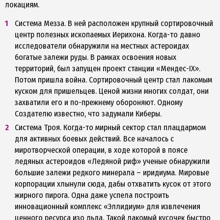
локациям.
Система Мезза. В ней расположен крупный сортировочный
центр полезных ископаемых Иерихона. Когда-то давно
исследователи обнаружили на местных астероидах
богатые залежи руды. В рамках освоения новых
территорий, был запущен проект станции «Мендес-IX».
Потом пришла война. Сортировочный центр стал лакомым
куском для пришельцев. Ценой жизни многих солдат, они
захватили его и по-прежнему обороняют. Одному
Создателю известно, что задумали Киберы.
Система Троя. Когда-то мирный сектор стал плацдармом
для активных боевых действий. Все началось с
миротворческой операции, в ходе которой в поясе
ледяных астероидов «Ледяной риф» ученые обнаружили
большие залежи редкого минерала – иридиума. Мировые
корпорации хлынули сюда, дабы отхватить кусок от этого
жирного пирога. Одна даже успела построить
инновационный комплекс «Эллидиум» для извлечения
ценного ресурса изо льда. Такой лакомый кусочек быстро