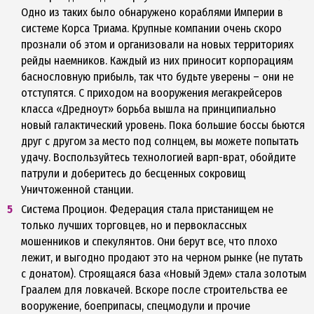
Одно из таких было обнаружено кораблями Империи в
системе Корса Триама. Крупные компании очень скоро
прознали об этом и организовали на новых территориях
рейды наемников. Каждый из них приносит корпорациям
баснословную прибыль, так что будьте уверены – они не
отступятся. С приходом на вооружения мегакрейсеров
класса «Дредноут» борьба вышла на принципиально
новый галактический уровень. Пока большие боссы бьются
друг с другом за место под солнцем, вы можете попытать
удачу. Воспользуйтесь технологией варп-врат, обойдите
патрули и доберитесь до бесценных сокровищ
Уничтоженной станции.
Система Процион. Федерация стала пристанищем не
только лучших торговцев, но и первоклассных
мошенников и спекулянтов. Они берут все, что плохо
лежит, и выгодно продают это на черном рынке (не путать
с донатом). Строящаяся база «Новый Эдем» стала золотым
Граалем для ловкачей. Вскоре после строительства ее
вооружение, боеприпасы, спецмодули и прочие