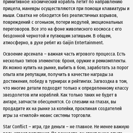
примитивное: космический корабль летит по направлению
прицела, маневры осуществляются при помощи клавиатуры и
мыши. Схватка не обходится без реалистичных взрывов,
повреждений с огоньком, потери модулей, эмоциональных
переговоров. Все это на фоне живописного космоса с его
бездонной чернотой и пугающим затишьем. В общем,
атмосферно, в духе ребят из Gaijin Entertainment.
Освоение арсенала – важная часть игрового процесса. Есть
несколько типов элементов: броня, оружие и ремкомплекты.
Их можно купить на рынке, выбить в бою, заработать за порог
опыта или репутации, получить в качестве награды за
достижения, победу в турнирах и рейтингах. Загвоздка в том,
что многие детали подходят только к определенному классу
звездолетов или кораблей. Как только таких не будет в
ангаре, запчасти обесценятся. Со слезами на глазах, вы
продадите их на рынке за копейки, проклиная создателей
игры за «гнилой» нюанс системы торговли.
Star Conflict – игра, где деньги – не главное. Не менее важную