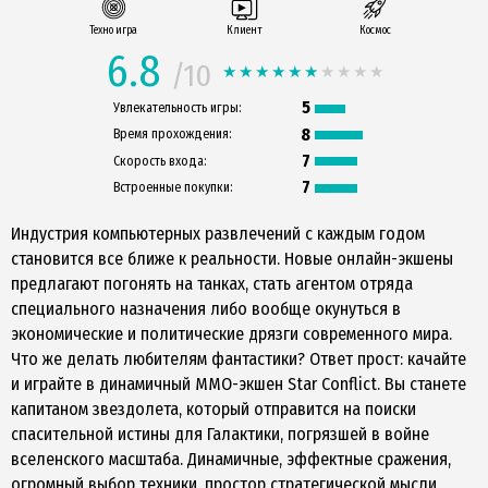
Техно игра
Клиент
Космос
6.8
/10
5
Увлекательность игры:
8
Время прохождения:
7
Скорость входа:
7
Встроенные покупки:
Индустрия компьютерных развлечений с каждым годом
становится все ближе к реальности. Новые онлайн-экшены
предлагают погонять на танках, стать агентом отряда
специального назначения либо вообще окунуться в
экономические и политические дрязги современного мира.
Что же делать любителям фантастики? Ответ прост: качайте
и играйте в динамичный MMO-экшен Star Conflict. Вы станете
капитаном звездолета, который отправится на поиски
спасительной истины для Галактики, погрязшей в войне
вселенского масштаба. Динамичные, эффектные сражения,
огромный выбор техники, простор стратегической мысли,