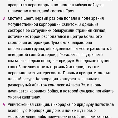
превратил переговоры в полномасштабную войну за
главенство в звездной системе Троя.
Система Шеат. Первый раз она попала в поле зрения
могущественной корпорации «Синто». В одном из
секторов ее сотрудники обнаружили странный сигнал,
источник которой располагался в центре большого
скопления астероидов. Туда была направлена
оперативная группа, обнаружившая на месте расколотый
неведомой силой астероид. Разумеется, внутри него
оказалась редкая порода – иридиум. Неведомое оружие,
способное уничтожить огромный астероид, тут же
перестало всех интересовать. Главным приоритетом стал
ценный ресурс. Корпорации-конкуренты нападают
развернутый «Синто» комплекс «Альфа-7», и вновь
начинается кровавая бойня, в которой суждено погибнуть
многим капитанам.
Уничтоженная станция. Лихорадка по иридиуму поглотила
вселенную. Корпорации день и ночь ищут новые
месторождения дабы преумножить собственный капитал.