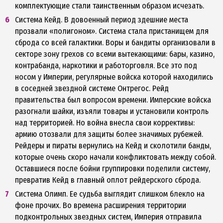
комплектующие стали таинственным образом исчезать.
Система Кейд. В довоенный период здешние места
прозвали «полигоном». Система стала пристанищем для
сброда со всей галактики. Воры и бандиты организовали в
секторе зону грехов со всеми вытекающими: бары, казино,
контрабанда, наркотики и работорговля. Все это под
носом у Империи, регулярные войска которой находились
в соседней звездной системе Онтрегос. Рейд
правительства был вопросом времени. Имперские войска
разогнали шайки, изъяли товары и установили контроль
над территорией. Но война внесла свои коррективы:
армию отозвали для защиты более значимых рубежей.
Рейдеры и пираты вернулись на Кейд и сколотили банды,
которые очень скоро начали конфликтовать между собой.
Оставшиеся после бойни группировки поделили систему,
превратив Кейд в главный оплот рейдерского сброда.
Система Олимп. Ее судьба выглядит слишком блекло на
фоне прочих. Во времена расширения территории
подконтрольных звездных систем, Империя отправила