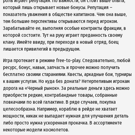
роль играет репутация. По важности, он стоит выше опыта,
который лишь открывает новые бонусы. Репутация –
показатель уважения в обществе капитанов. Чем она выше,
тем большие перспективы открываются перед игроком.
Зарабатывайте ее, выполняя особые контракты фракции, в
которой состоите. Тут на руку играет преданность своему
клану. Имейте ввиду, при переходе в новый отряд, боец
лишается привилегий в предыдущем.
Игра протекает в режиме free-to-play. Следовательно, любой
ресурс, бонус, навык, запчасть и прочее можно получить
бесплатно своими стараниями. Квесты, аркадные бои, турниры
к вашим услугам. Но куда без доната? Нетерпеливым игрокам
дорога на «Черный рынок». За реальные деньги здесь можно
приобрести редкие, контрабандные товары, собранные
ловкачами по всей галактике. В ряде случаев, покупка
целесообразна. Например, кораблю в рейде не хватает
мощности, никак не выпадает нужная для улучшения деталь
либо просто нужна ускоренная прокачка. В ассортименте
некоторые модели космолетов.