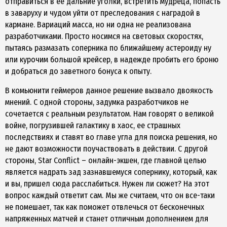
отправиться в ее дальние уголки, встретить мудреца, попасть
в заваруху и чудом уйти от преследования с наградой в
кармане. Вариаций масса, но ни одна не реализована
разработчиками. Просто носимся на световых скоростях,
пытаясь размазать соперника по ближайшему астероиду ну
или курочим большой крейсер, в надежде пробить его броню
и добраться до заветного бонуса к опыту.
В комьюнити геймеров данное решение вызвало двоякость
мнений. С одной стороны, задумка разработчиков не
сочетается с реальным результатом. Нам говорят о великой
войне, погрузившей галактику в хаос, ее страшных
последствиях и ставят во главе угла для поиска решения, но
не дают возможности поучаствовать в действии. С другой
стороны, Star Conflict – онлайн-экшен, где главной целью
является надрать зад зазнавшемуся сопернику, который, как
и вы, пришел сюда расслабиться. Нужен ли сюжет? На этот
вопрос каждый ответит сам. Мы же считаем, что он все-таки
не помешает, так как поможет отвлечься от бесконечных
напряженных матчей и станет отличным дополнением для