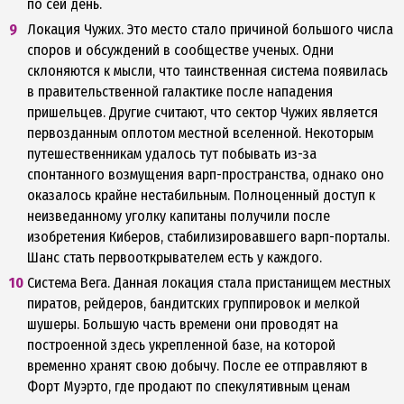
по сей день.
Локация Чужих. Это место стало причиной большого числа
споров и обсуждений в сообществе ученых. Одни
склоняются к мысли, что таинственная система появилась
в правительственной галактике после нападения
пришельцев. Другие считают, что сектор Чужих является
первозданным оплотом местной вселенной. Некоторым
путешественникам удалось тут побывать из-за
спонтанного возмущения варп-пространства, однако оно
оказалось крайне нестабильным. Полноценный доступ к
неизведанному уголку капитаны получили после
изобретения Киберов, стабилизировавшего варп-порталы.
Шанс стать первооткрывателем есть у каждого.
Система Вега. Данная локация стала пристанищем местных
пиратов, рейдеров, бандитских группировок и мелкой
шушеры. Большую часть времени они проводят на
построенной здесь укрепленной базе, на которой
временно хранят свою добычу. После ее отправляют в
Форт Муэрто, где продают по спекулятивным ценам