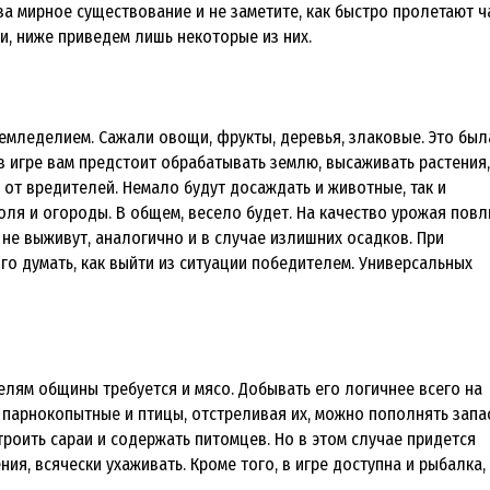
 за мирное существование и не заметите, как быстро пролетают ч
и, ниже приведем лишь некоторые из них.
емледелием. Сажали овощи, фрукты, деревья, злаковые. Это был
 в игре вам предстоит обрабатывать землю, высаживать растения,
 от вредителей. Немало будут досаждать и животные, так и
ля и огороды. В общем, весело будет. На качество урожая повл
 не выживут, аналогично и в случае излишних осадков. При
о думать, как выйти из ситуации победителем. Универсальных
телям общины требуется и мясо. Добывать его логичнее всего на
ся парнокопытные и птицы, отстреливая их, можно пополнять запа
роить сараи и содержать питомцев. Но в этом случае придется
ия, всячески ухаживать. Кроме того, в игре доступна и рыбалка, 