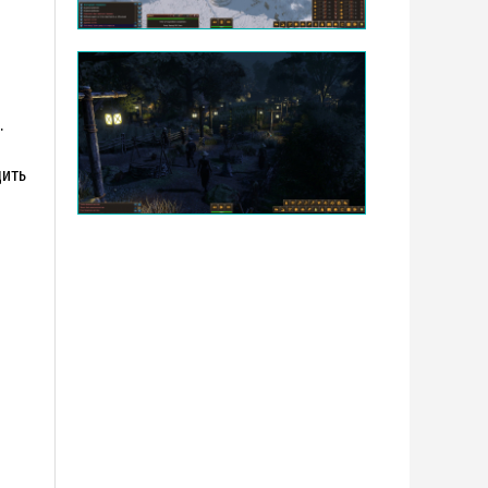
.
дить