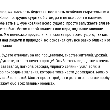
 людьми, насылать бедствия, поощрять особенно старательных и
Конечно, трудно судить об этом, да и не все верят в наличие
обывать в шкуре хозяина всего сущего, просто запускаете для эт
 придется быть богом целой планеты или мира, под ваше влияние
. Мы немножко преувеличили, сказав про всемогущего, так как
 над людьми и природой, но основная суть все равно близка к э
етания.
будете отвечать за его процветание, счастье жителей, урожай,
 Думаете, что нет ничего проще? Ошибаетесь, ведь даже в очень
зазевался, погибла рассада, мирного селянин убил волк, а
про природные явления, которые тоже часто досаждают. Можно
ь всей планетой. Может проект дойдет и до этого, пока же пробу
ажем обо всех главных нюансах.