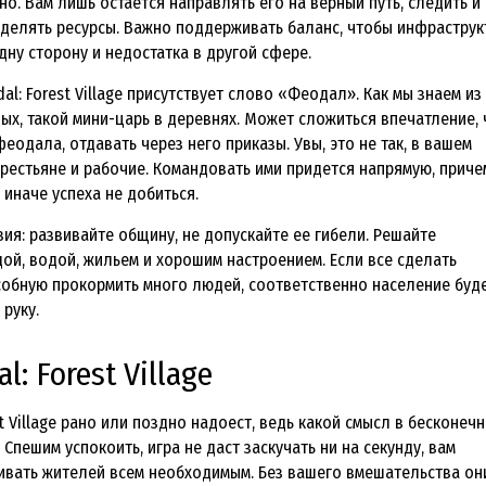
о. Вам лишь остается направлять его на верный путь, следить и
еделять ресурсы. Важно поддерживать баланс, чтобы инфраструк
дну сторону и недостатка в другой сфере.
dal: Forest Village присутствует слово «Феодал». Как мы знаем из
ных, такой мини-царь в деревнях. Может сложиться впечатление, 
одала, отдавать через него приказы. Увы, это не так, в вашем
крестьяне и рабочие. Командовать ими придется напрямую, приче
 иначе успеха не добиться.
ия: развивайте общину, не допускайте ее гибели. Решайте
ой, водой, жильем и хорошим настроением. Если все сделать
обную прокормить много людей, соответственно население буд
 руку.
l: Forest Village
est Village рано или поздно надоест, ведь какой смысл в бесконеч
 Спешим успокоить, игра не даст заскучать ни на секунду, вам
ивать жителей всем необходимым. Без вашего вмешательства он