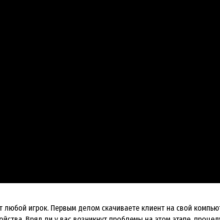
может любой игрок. Первым делом скачиваете клиент на свой компью
ойства. Вряд ли у вас возникнут проблемы на этом этапе, процед