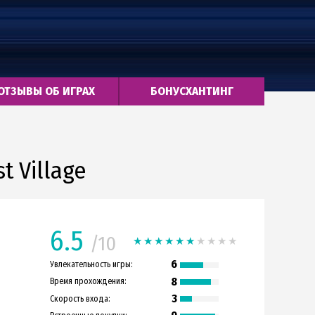
ОТЗЫВЫ ОБ ИГРАХ
БОНУСХАНТИНГ
t Village
6.5
/10
6
Увлекательность игры:
8
Время прохождения:
3
Скорость входа: