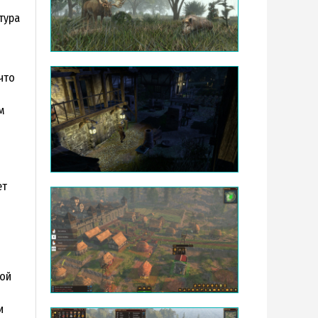
тура
что
м
ет
ной
и