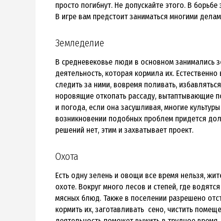
просто погибнут. Не допускайте этого. В борьбе
В игре вам предстоит заниматься многими делам
Земледелие
В средневековье люди в основном занимались з
деятельность, которая кормила их. Естественно
следить за ними, вовремя поливать, избавляться
норовящие откопать рассаду, вытаптывающие по
и погода, если она засушливая, многие культуры
возникновении подобных проблем придется долг
решений нет, этим и захватывает проект.
Охота
Есть одну зелень и овощи все время нельзя, жи
охоте. Вокруг много лесов и степей, где водят
мясных блюд. Также в поселении разрешено отст
кормить их, заготавливать сено, чистить помещен
деятельность поможет выжить в трудное время.