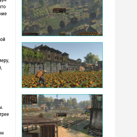
что
ние
лой
еру,
,
ы.
стрее
он