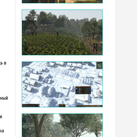
дь в
ьный
я
на