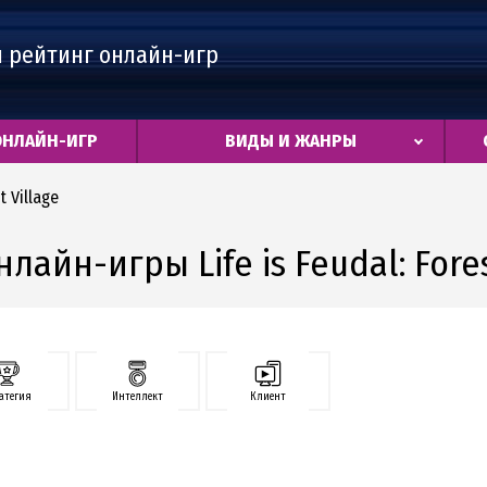
 рейтинг онлайн-игр
ОНЛАЙН-ИГР
ВИДЫ И ЖАНРЫ
t Village
лайн-игры Life is Feudal: Fores
атегия
Интеллект
Клиент