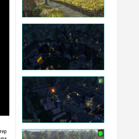
тер
ура