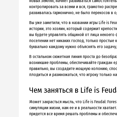
новых землях, начнет развиваться самостоятельн
контролировать за всеми и вся, грамотно распр
развивалась гармонично, не было перекосов в о
Вы уже заметили, что в названии игры Life is Feu
истории, это хозяин, который содержит крепост
вы будете управлять общиной от лица некоего фе
поселении нет никаких господ, только простые 
буквально каждому нужно объяснять его задачу,
В остальном сюжетная линия проста до безобраз
возникшие проблемы, обеспечивайте граждан ед
правильно, вы создадите мощную колонию, спос
плодиться и размножаться, что игроку только на
Чем заняться в Life is Feuda
Может закрасться мысль, что Life is Feudal: For
симуляции жизни, нам ее и в реальности хватает.
придется все время решать проблемы и обеспеч