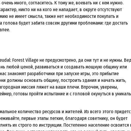
 очень много, согласитесь. К тому же, воевать ни с кем нужно.
арактер, никто ни на кого не нападает, в округе отсутствуют
мию не имеет смысла, также нет необходимости покупать и
а голова будет забита совсем другими проблемами: где достать
алее.
udal: Forest Village не предусмотрено, да они тут и не нужны. Ве
нь любой ценой, развиваться и создавать мощную общину или
 нас знакомят разработчики при запуске игры, это прибытие
 они должны основать общину, построить здания и начать жить,
лагородная миссия ляжет на ваши плечи. Впрочем, уверены,
еймер, готовы пройти испытание и с головой окунуться в уникал
альное количество ресурсов и жителей. Из всего этого придетс
живайте, первые этапы легкие, благодаря советнику, он будет
лнять их строго по инструкции. Постепенно население освоится 