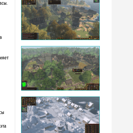
асы.
а
ияет
сы
эта