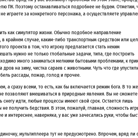
лю ПК. Поэтому останавливаться подробнее не будем. Отметим, 
 не играете за конкретного персонажа, а осуществляете управле
делить как симулятор жизни. Обычно подобное направление
 в крайнем случае, каким-либо транспортным средством или це
того проекта в том, что игроку предлагается стать неким
шать нужно не только глобальные задачи, типа, где построить
бходимо много заниматься мелкими бытовыми проблемами, к прим
дров на зиму, чистка сараев с животными. Чуть что где упустили
бель рассады, пожар, голод и прочее.
, а сразу всеми, то есть, как бы включается режим бога. В то же
 не позволяют вмешиваться в природные явления. Вы не сможете
ь снегу идти, любые процессы имеют свой срок. Остается лишь
 не получить бедствия. В этом, пожалуй, главная, сложность игр
е и интереснее, наверняка, у вас уже зачесались руки, чтобы бы
 в одиночку, мультиплеера тут не предусмотрено. Впрочем, вряд ли 